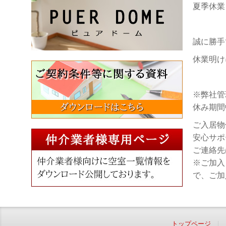
夏季休業
誠に勝手
休業明け
※弊社管
休み期間
ご入居物
安心サポ
ご連絡先
※ご加入
で、ご加
トップページ