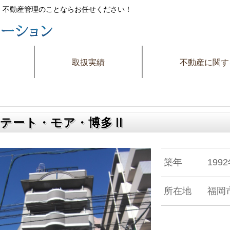
件・不動産管理のことならお任せください！
取扱実績
不動産に関す
テート・モア・博多Ⅱ
築年
199
所在地
福岡市